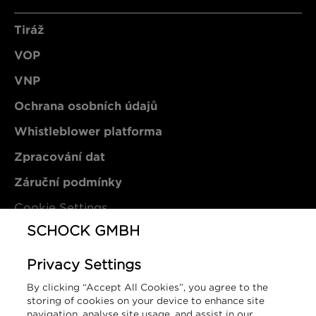
Tiráž
VOP
VNP
Ochrana osobních údajů
Whistleblower platforma
Zpracování dat
Záruční podmínky
Cookie Settings
SCHOCK GMBH
Kontakt
Privacy Settings
By clicking “Accept All Cookies”, you agree to the
SCHOCK GmbH
storing of cookies on your device to enhance site
navigation, analyse site usage, and assist in our
Hofbauerstraße 1