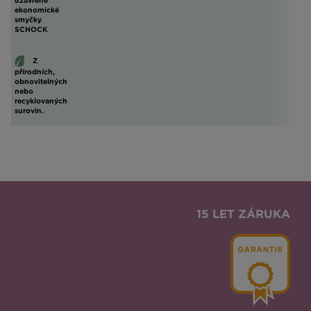
uzavřené
ekonomické
smyčky
SCHOCK
Z
přírodních,
obnovitelných
nebo
recyklovaných
surovin.
15 LET ZÁRUKA