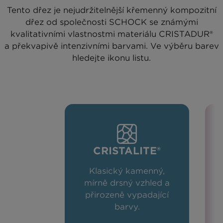
Tento dřez je nejudržitelnější křemenný kompozitní
dřez od společnosti SCHOCK se známými
kvalitativními vlastnostmi materiálu CRISTADUR®
a překvapivě intenzivními barvami. Ve výběru barev
hledejte ikonu listu.
CRISTALITE®
Klasický kamenný,
mírně drsný vzhled a
přirozeně vypadající
barvy.