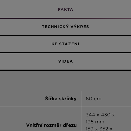
FAKTA
TECHNICKÝ VÝKRES
KE STAŽENÍ
VIDEA
Šířka skříňky
60 cm
344 x 430 x
195 mm
Vnitřní rozměr dřezu
159 x 352 x