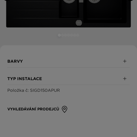
BARVY
Puro
TYP INSTALACE
Magma
Položka č: SIGD150APUR
Horní uložení
Stone
Spodní uložení
VYHLEDÁVÁNÍ PRODEJCŮ
Bronze
Uložení do roviny
Silverstone