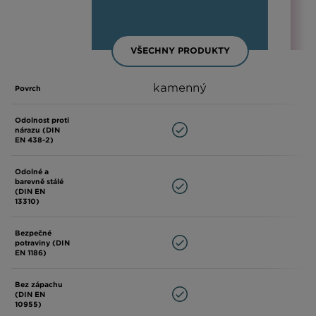
VŠECHNY PRODUKTY
kamenný
Povrch
Odolnost proti
nárazu (DIN
EN 438-2)
Odolné a
barevně stálé
(DIN EN
13310)
Bezpečné
potraviny (DIN
EN 1186)
Bez zápachu
(DIN EN
10955)