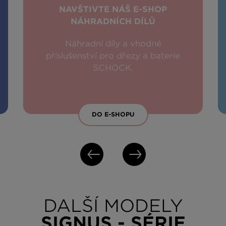
NAVŠTIVTE NÁŠ E-SHOP
NÁHRADNÍCH DÍLŮ
Náhradní díly a vhodné
příslušenství pro dřezy a baterie
SCHOCK.
DO E-SHOPU
DALŠÍ MODELY
SIGNUS - SÉRIE