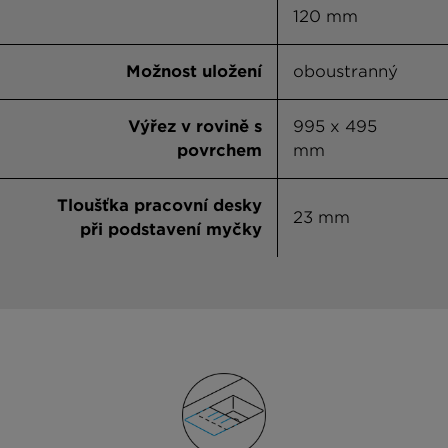
120 mm
Možnost uložení
oboustranný
Výřez v rovině s
995 x 495
povrchem
mm
Tloušťka pracovní desky
23 mm
při podstavení myčky