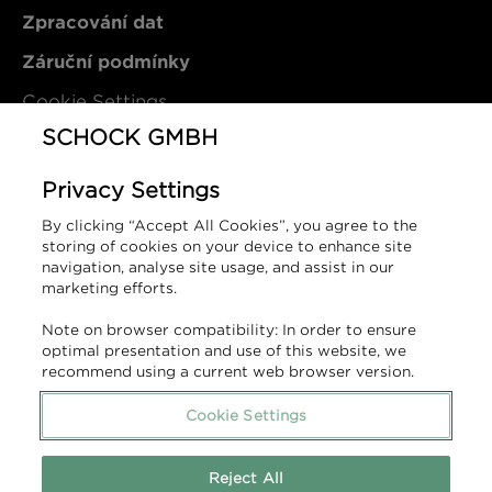
Zpracování dat
Záruční podmínky
Cookie Settings
SCHOCK GMBH
Kontakt
Privacy Settings
By clicking “Accept All Cookies”, you agree to the
SCHOCK GmbH
storing of cookies on your device to enhance site
Hofbauerstraße 1
navigation, analyse site usage, and assist in our
marketing efforts.
94209 Regen
Německo
Note on browser compatibility: In order to ensure
optimal presentation and use of this website, we
T (DE): +49 9921 600-0
recommend using a current web browser version.
T (SK): +421 910 177 843
info@schock.de
Cookie Settings
Kontaktní formulář
Reject All