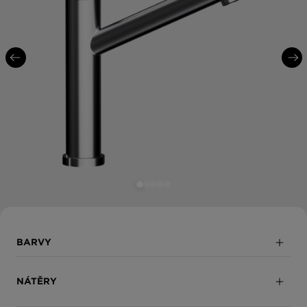
BARVY
Masivní nerezová ocel
NÁTĚRY