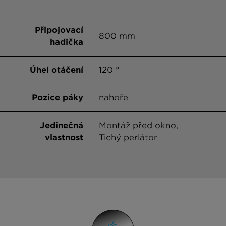
Připojovací
800 mm
hadička
Úhel otáčení
120 °
Pozice páky
nahoře
Jedinečná
Montáž před okno,
vlastnost
Tichý perlátor