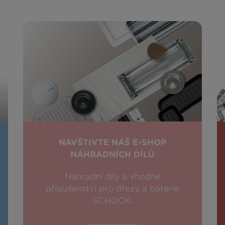
NAVŠTIVTE NÁŠ E-SHOP
NÁHRADNÍCH DÍLŮ
Náhradní díly a vhodné
příslušenství pro dřezy a baterie
SCHOCK.