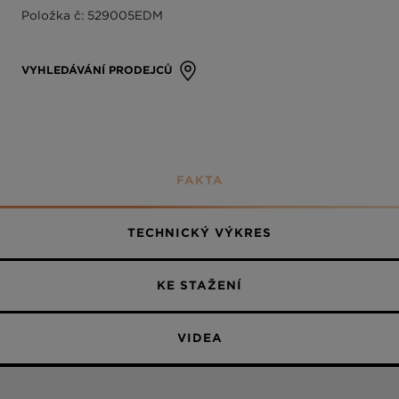
Položka č: 529005EDM
Plně potažené
VYHLEDÁVÁNÍ PRODEJCŮ
FAKTA
TECHNICKÝ VÝKRES
KE STAŽENÍ
VIDEA