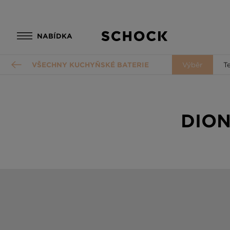
NABÍDKA
VŠECHNY KUCHYŇSKÉ BATERIE
Výběr
T
DION