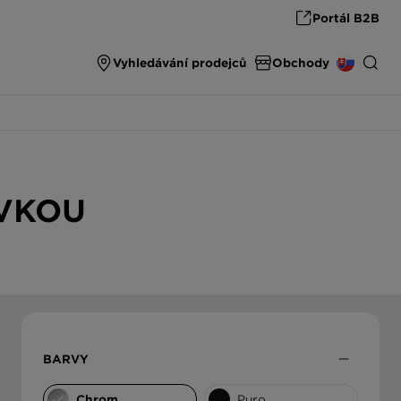
Portál B2B
Vyhledávání prodejců
Obchody
SPARE PARTS & ACCESSORIES
INTERNATIONAL
spare parts & accessories from SCHOCK
OVKOU
DEUTSCHLAND
THE ULTIMATE SINK
High end carbon fibre sinks from SCHOCK
ÖSTERREICH
ČESKO
SLOVENSKO
BARVY
UNITED KINGDOM
Chrom
Puro