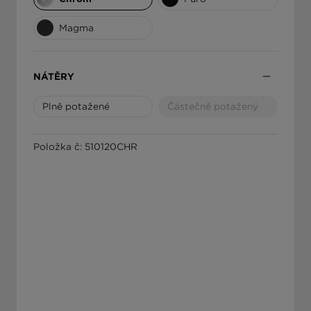
ΕΛΛΆΔΑ
Magma
NÁTĚRY
Plně potažené
Částečně potažený
Položka č: 510120CHR