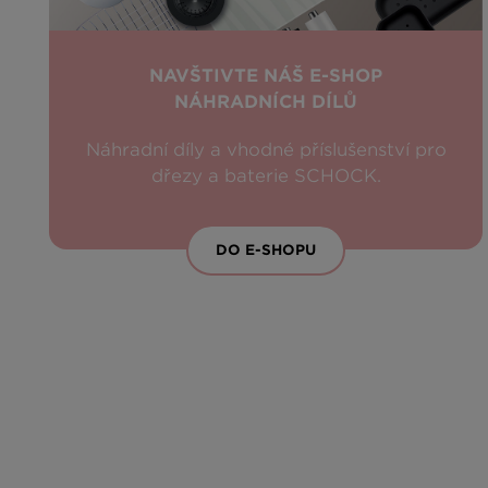
NAVŠTIVTE NÁŠ E-SHOP
NÁHRADNÍCH DÍLŮ
Náhradní díly a vhodné příslušenství pro
dřezy a baterie SCHOCK.
DO E-SHOPU