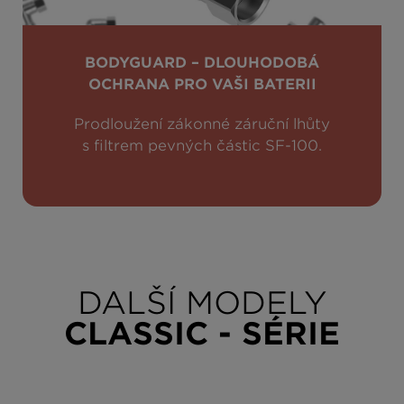
BODYGUARD – DLOUHODOBÁ
OCHRANA PRO VAŠI BATERII
Prodloužení zákonné záruční lhůty
s filtrem pevných částic SF-100.
DALŠÍ MODELY
CLASSIC - SÉRIE