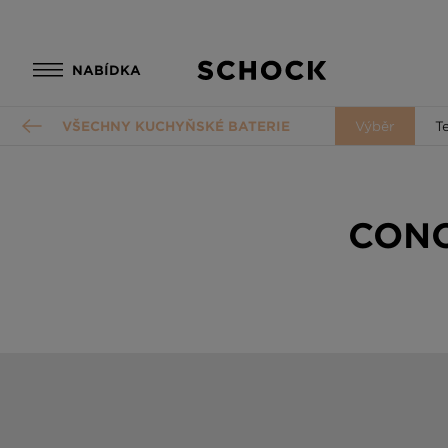
NABÍDKA
VŠECHNY KUCHYŇSKÉ BATERIE
Výběr
T
CONO