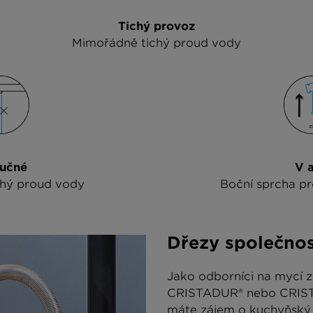
Tichý provoz
Mimořádně tichý proud vody
učné
V a
hý proud vody
Boční sprcha pro 
Dřezy společno
Jako odborníci na mycí z
CRISTADUR® nebo CRISTAL
máte zájem o kuchyňský d