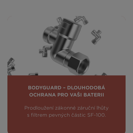
BODYGUARD – DLOUHODOBÁ
OCHRANA PRO VAŠI BATERII
Prodloužení zákonné záruční lhůty
s filtrem pevných částic SF-100.