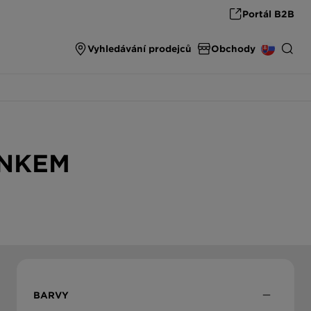
Portál B2B
Vyhledávání prodejců
Obchody
SPARE PARTS & ACCESSORIES
INTERNATIONAL
spare parts & accessories from SCHOCK
ÍNKEM
DEUTSCHLAND
THE ULTIMATE SINK
High end carbon fibre sinks from SCHOCK
ÖSTERREICH
ČESKO
SLOVENSKO
BARVY
UNITED KINGDOM