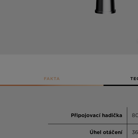
FAKTA
TE
Připojovací hadička
8
Úhel otáčení
36