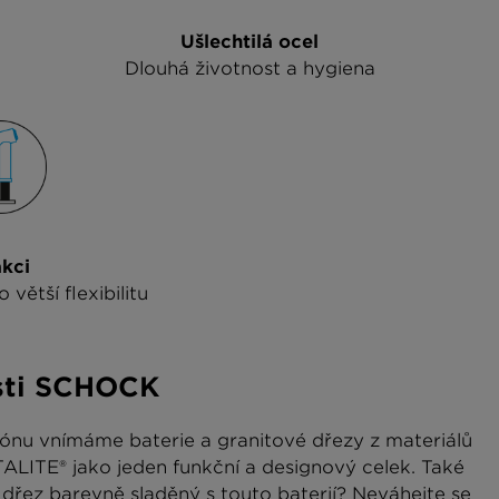
Ušlechtilá ocel
Dlouhá životnost a hygiena
kci
větší flexibilitu
sti SCHOCK
ónu vnímáme baterie a granitové dřezy z materiálů
ITE® jako jeden funkční a designový celek. Také
řez barevně sladěný s touto baterií? Neváhejte se