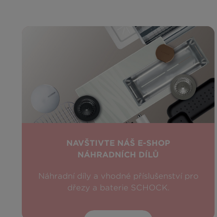
NAVŠTIVTE NÁŠ E-SHOP
NÁHRADNÍCH DÍLŮ
Náhradní díly a vhodné příslušenství pro
dřezy a baterie SCHOCK.