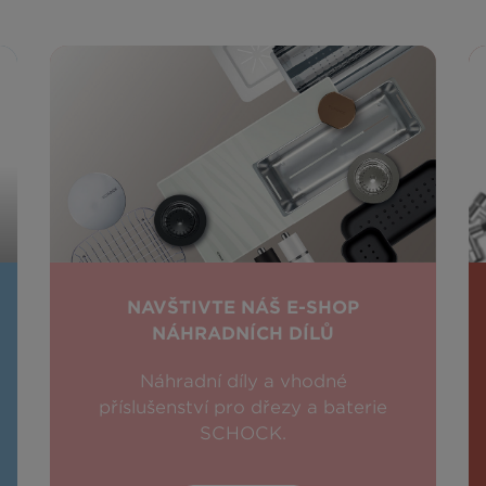
NAVŠTIVTE NÁŠ E-SHOP
NÁHRADNÍCH DÍLŮ
Náhradní díly a vhodné
příslušenství pro dřezy a baterie
SCHOCK.