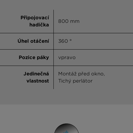
Připojovací
800 mm
hadička
Úhel otáčení
360 °
Pozice páky
vpravo
Jedinečná
Montáž před okno,
vlastnost
Tichý perlátor