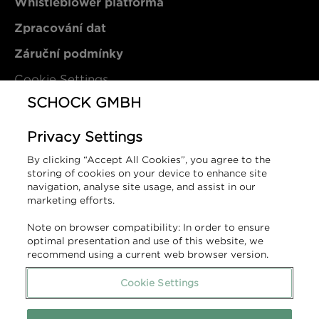
Whistleblower platforma
Zpracování dat
Záruční podmínky
Cookie Settings
SCHOCK GMBH
Kontakt
Privacy Settings
By clicking “Accept All Cookies”, you agree to the
SCHOCK GmbH
storing of cookies on your device to enhance site
Hofbauerstraße 1
navigation, analyse site usage, and assist in our
marketing efforts.
94209 Regen
Německo
Note on browser compatibility: In order to ensure
optimal presentation and use of this website, we
T (DE): +49 9921 600-0
recommend using a current web browser version.
T (SK): +421 910 177 843
info@schock.de
Cookie Settings
Kontaktní formulář