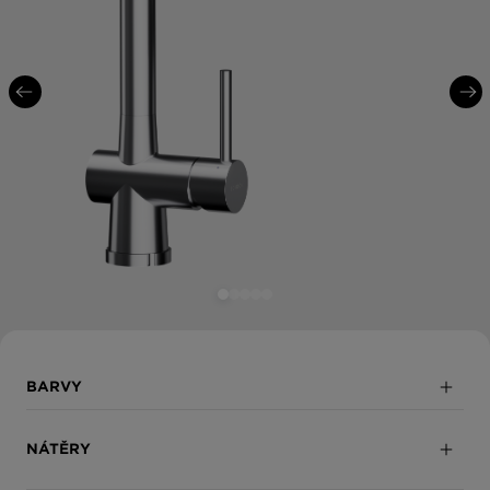
BARVY
Masivní nerezová ocel
NÁTĚRY