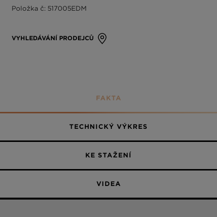
Položka č: 517005EDM
Plně potažené
VYHLEDÁVÁNÍ PRODEJCŮ
FAKTA
TECHNICKÝ VÝKRES
KE STAŽENÍ
VIDEA