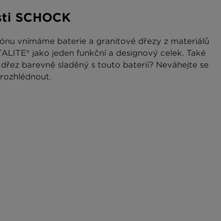
sti SCHOCK
ónu vnímáme baterie a granitové dřezy z materiálů
ITE® jako jeden funkční a designový celek. Také
řez barevně sladěný s touto baterií? Neváhejte se
rozhlédnout.