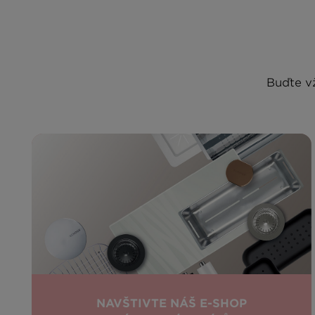
Buďte vž
NAVŠTIVTE NÁŠ E-SHOP