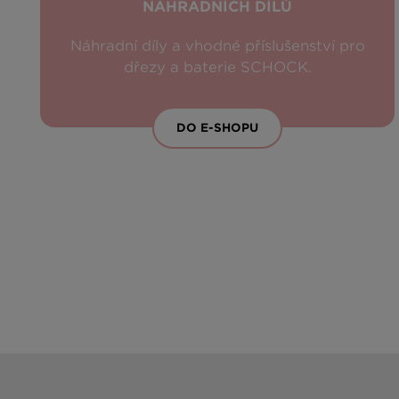
NÁHRADNÍCH DÍLŮ
Náhradní díly a vhodné příslušenství pro
dřezy a baterie SCHOCK.
DO E-SHOPU