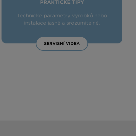
PRAKTICKÉ TIPY
Technické parametry výrobků nebo
instalace jasně a srozumitelně.
SERVISNÍ VIDEA