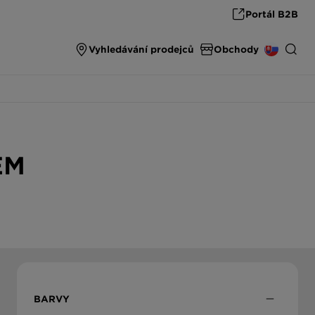
Portál B2B
Vyhledávání prodejců
Obchody
SPARE PARTS & ACCESSORIES
INTERNATIONAL
spare parts & accessories from SCHOCK
EM
DEUTSCHLAND
THE ULTIMATE SINK
High end carbon fibre sinks from SCHOCK
ÖSTERREICH
ČESKO
SLOVENSKO
BARVY
UNITED KINGDOM