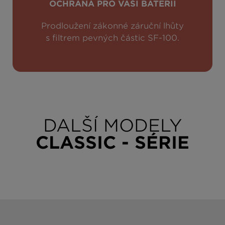
OCHRANA PRO VAŠI BATERII
Prodloužení zákonné záruční lhůty
s filtrem pevných částic SF-100.
DALŠÍ MODELY
CLASSIC - SÉRIE