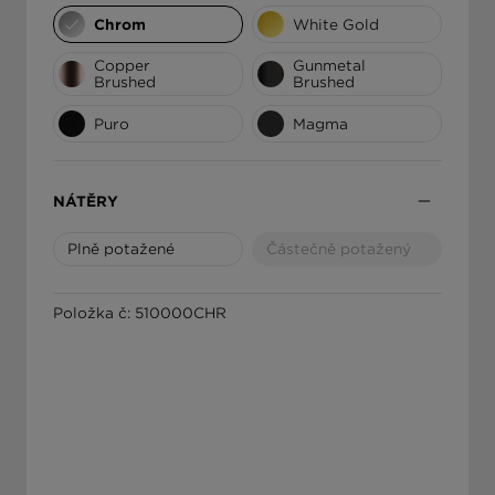
Chrom
White Gold
ΕΛΛΆΔΑ
Copper
Gunmetal
Brushed
Brushed
Puro
Magma
NÁTĚRY
Plně potažené
Částečně potažený
Položka č: 510000CHR