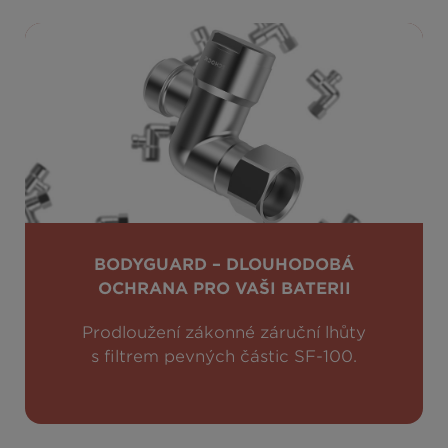
BODYGUARD – DLOUHODOBÁ
OCHRANA PRO VAŠI BATERII
Prodloužení zákonné záruční lhůty
s filtrem pevných částic SF-100.