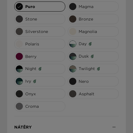
Puro
Magma
ΕΛΛΆΔΑ
Stone
Bronze
Silverstone
Magnolia
Day
Polaris
Dusk
Berry
Night
Twilight
Ivy
Nero
Onyx
Asphalt
Croma
NÁTĚRY