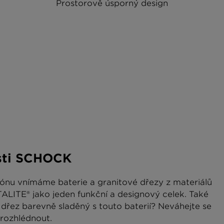
Prostorově úsporný design
sti SCHOCK
ónu vnímáme baterie a granitové dřezy z materiálů
ITE® jako jeden funkční a designový celek. Také
řez barevně sladěný s touto baterií? Neváhejte se
rozhlédnout.