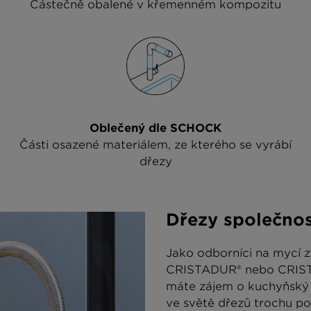
Částečně obalené v křemenném kompozitu
Oblečený dle SCHOCK
Části osazené materiálem, ze kterého se vyrábí
dřezy
Dřezy společno
Jako odborníci na mycí z
CRISTADUR® nebo CRISTAL
máte zájem o kuchyňský d
ve světě dřezů trochu po