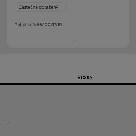
Částečně potažený
Položka č: 554003PUR
VYHLEDÁVÁNÍ PRODEJCŮ
VIDEA