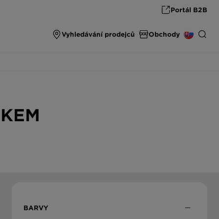
Portál B2B
Vyhledávání prodejců
Obchody
SPARE PARTS & ACCESSORIES
INTERNATIONAL
spare parts & accessories from SCHOCK
NKEM
DEUTSCHLAND
THE ULTIMATE SINK
High end carbon fibre sinks from SCHOCK
ÖSTERREICH
ČESKO
SLOVENSKO
BARVY
UNITED KINGDOM