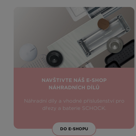
NAVŠTIVTE NÁŠ E-SHOP
NÁHRADNÍCH DÍLŮ
Náhradní díly a vhodné příslušenství pro
dřezy a baterie SCHOCK.
DO E-SHOPU