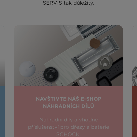
SERVIS tak důležitý.
NAVŠTIVTE NÁŠ E-SHOP
NÁHRADNÍCH DÍLŮ
Náhradní díly a vhodné
příslušenství pro dřezy a baterie
SCHOCK.