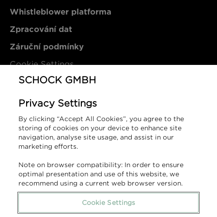
Whistleblower platforma
Zpracování dat
Záruční podmínky
Cookie Settings
SCHOCK GMBH
Kontakt
Privacy Settings
By clicking “Accept All Cookies”, you agree to the
SCHOCK GmbH
storing of cookies on your device to enhance site
Hofbauerstraße 1
navigation, analyse site usage, and assist in our
marketing efforts.
94209 Regen
Německo
Note on browser compatibility: In order to ensure
optimal presentation and use of this website, we
T (DE): +49 9921 600-0
recommend using a current web browser version.
T (SK): +421 910 177 843
info@schock.de
Cookie Settings