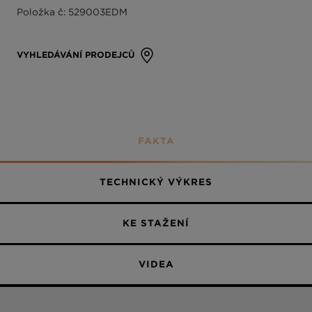
Položka č: 529003EDM
Plně potažené
VYHLEDÁVÁNÍ PRODEJCŮ
FAKTA
TECHNICKÝ VÝKRES
KE STAŽENÍ
VIDEA