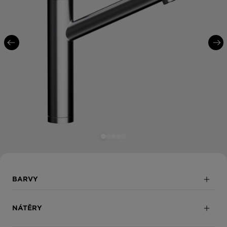
BARVY
Masivní nerezová ocel
NÁTĚRY