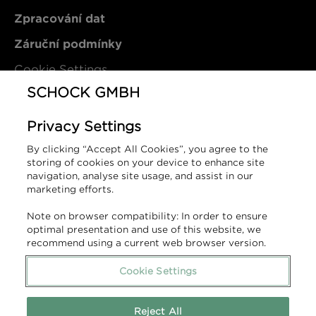
Zpracování dat
Záruční podmínky
Cookie Settings
SCHOCK GMBH
Kontakt
Privacy Settings
By clicking “Accept All Cookies”, you agree to the
SCHOCK GmbH
storing of cookies on your device to enhance site
Hofbauerstraße 1
navigation, analyse site usage, and assist in our
marketing efforts.
94209 Regen
Německo
Note on browser compatibility: In order to ensure
optimal presentation and use of this website, we
T (DE): +49 9921 600-0
recommend using a current web browser version.
T (SK): +421 910 177 843
info@schock.de
Cookie Settings
Kontaktní formulář
Reject All