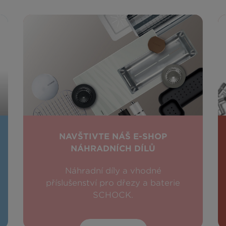
NAVŠTIVTE NÁŠ E-SHOP
NÁHRADNÍCH DÍLŮ
Náhradní díly a vhodné
příslušenství pro dřezy a baterie
SCHOCK.