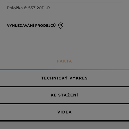
Magma
Položka č: 557120PUR
Částečně potažený
Stone
Bronze
VYHLEDÁVÁNÍ PRODEJCŮ
Silverstone
Magnolia
FAKTA
Polaris
Day
TECHNICKÝ VÝKRES
Berry
KE STAŽENÍ
Dusk
Night
VIDEA
Twilight