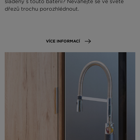
sladěný s touto baterií? Neváhejte se ve světě
dřezů trochu porozhlédnout.
VÍCE INFORMACÍ