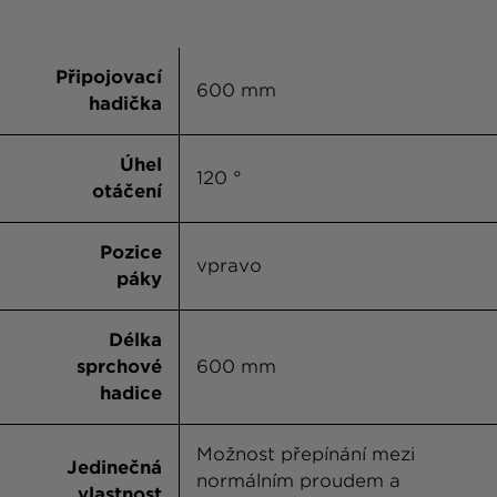
Ivy
Nero
Připojovací
600 mm
hadička
Onyx
Asphalt
Úhel
120 °
otáčení
Croma
Pozice
vpravo
páky
Délka
sprchové
600 mm
hadice
Možnost přepínání mezi
Jedinečná
normálním proudem a
vlastnost