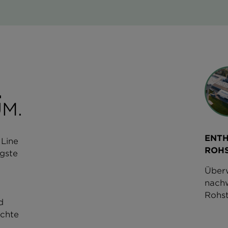
.
M.
ENT
 Line
ROH
igste
Überw
nach
Rohst
d
Achte