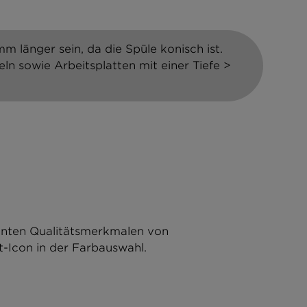
m länger sein, da die Spüle konisch ist.
ln sowie Arbeitsplatten mit einer Tiefe >
hnten Qualitätsmerkmalen von
-Icon in der Farbauswahl.