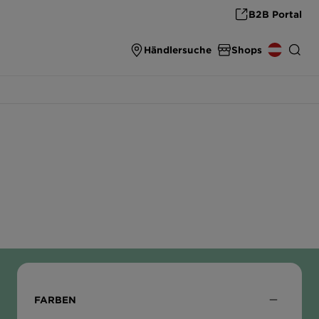
B2B Portal
Händlersuche
Shops
ZUBEHÖR SHOP
INTERNATIONAL
Original Zubehör und Ersatzteile
DEUTSCHLAND
THE ULTIMATE SINK
High-End Carbon Spülen von SCHOCK
ÖSTERREICH
ČESKO
SLOVENSKO
FARBEN
UNITED KINGDOM