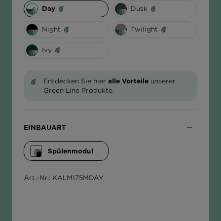
Dusk
Day
ΕΛΛΆΔΑ
Night
Twilight
Ivy
Entdecken Sie hier
alle Vorteile
unserer
Green Line Produkte.
EINBAUART
Spülenmodul
Art.-Nr.: KALM175MDAY