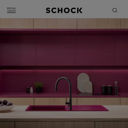
FILTER SCHLIESSEN
58 ARMATUR(EN) ANZEIGEN
Green Line
FARBTON
Beige
Schwarz
Braun
Copper
Gold
Grün
Grau