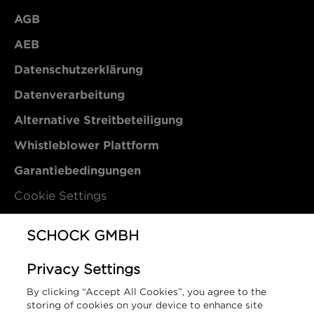
AGB
AEB
Datenschutzerklärung
Datenverarbeitung
Alternative Streitbeteiligung
Whistleblower Plattform
Garantiebedingungen
Cookie Settings
Kontakt
SCHOCK GMBH
Privacy Settings
SCHOCK GmbH
By clicking “Accept All Cookies”, you agree to the
Hofbauerstraße 1
storing of cookies on your device to enhance site