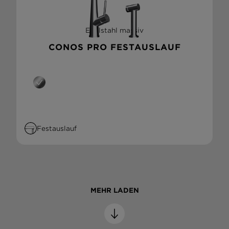
Edelstahl massiv
CONOS PRO FESTAUSLAUF
Festauslauf
Perfekte
Allrounder:
Spülen von
hellgrau bis
anthrazit
MEHR LADEN
KÜCHENARMATUREN