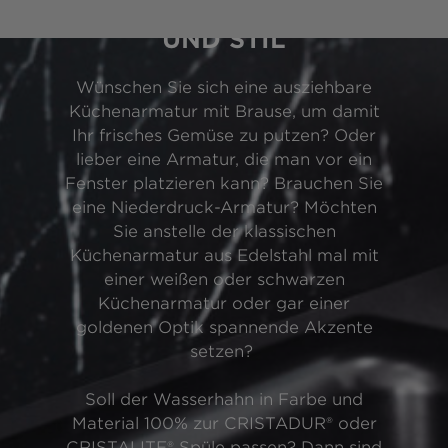
FÜR JEDEN BEDARF
UND STIL
Wünschen Sie sich eine ausziehbare
Küchenarmatur mit Brause, um damit
Ihr frisches Gemüse zu putzen? Oder
lieber eine Armatur, die man vor ein
Fenster platzieren kann? Brauchen Sie
eine Niederdruck-Armatur? Möchten
Sie anstelle der klassischen
Küchenarmatur aus Edelstahl mal mit
einer weißen oder schwarzen
Küchenarmatur oder gar einer
goldenen Optik spannende Akzente
setzen?
Soll der Wasserhahn in Farbe und
Material 100% zur CRISTADUR® oder
CRISTALITE® Spüle passen? Dann sind