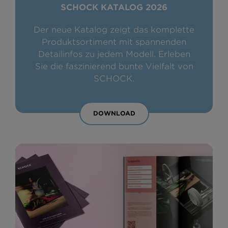
SCHOCK KATALOG 2026
Der neue Katalog zeigt das komplette
Produktsortiment mit spannenden
Detailinfos zu jedem Modell. Erleben
Sie die faszinierend bunte Vielfalt von
SCHOCK.
DOWNLOAD