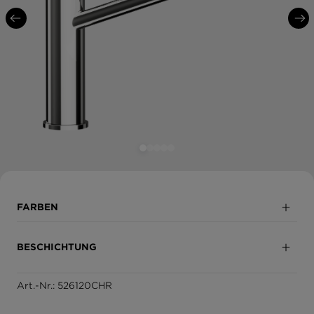
FARBEN
Chrom
BESCHICHTUNG
Edelstahloptik
Art.-Nr.: 526120CHR
Vollbeschichtet