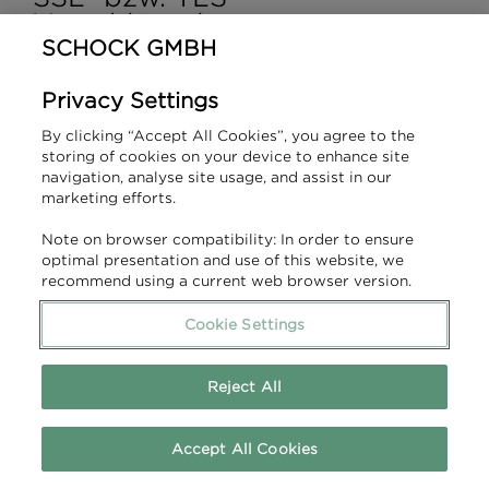
Verschlüsselung
SCHOCK GMBH
Diese Seite nutzt aus Sicherheitsgründen und
Privacy Settings
zum Schutz der Übertragung vertraulicher
Inhalte, wie zum Beispiel Bestellungen oder
By clicking “Accept All Cookies”, you agree to the
Anfragen, die Sie an uns als Seitenbetreiber
storing of cookies on your device to enhance site
navigation, analyse site usage, and assist in our
senden, eine SSL- bzw. TLS- Verschlüsselung.
marketing efforts.
Eine verschlüsselte Verbindung erkennen Sie
daran, dass die Adresszeile des Browsers von
Note on browser compatibility: In order to ensure
optimal presentation and use of this website, we
„http://“ auf „https://“ wechselt und an dem
recommend using a current web browser version.
Schloss-Symbol in Ihrer Browserzeile.
Cookie Settings
Reject All
Wenn die SSL- bzw. TLS-Verschlüsselung
aktiviert ist, können die Daten, die Sie an uns
übermitteln, nicht von Dritten mitgelesen
Accept All Cookies
werden.