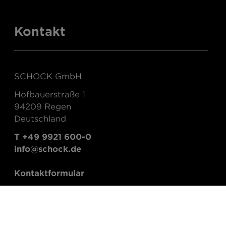
Kontakt
SCHOCK GmbH
Hofbauerstraße 1
94209 Regen
Deutschland
T +49 9921 600-0
info@schock.de
Kontaktformular