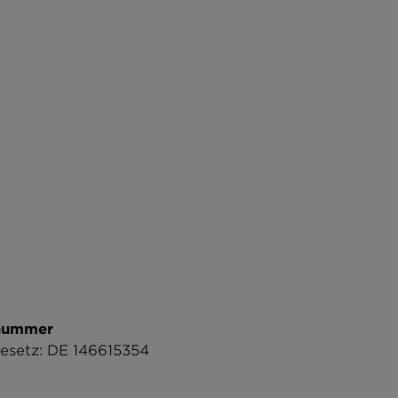
snummer
esetz: DE 146615354