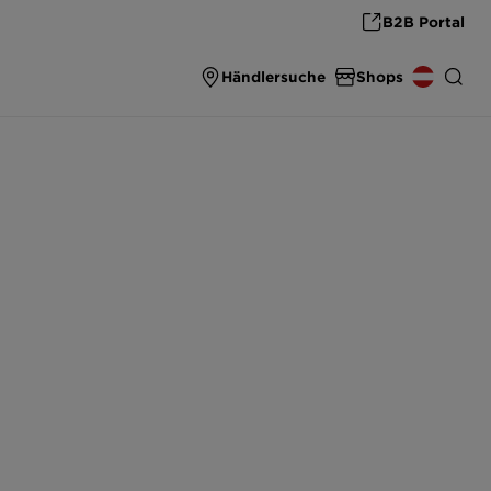
B2B Portal
Händlersuche
Shops
ZUBEHÖR SHOP
INTERNATIONAL
Original Zubehör und Ersatzteile
DEUTSCHLAND
THE ULTIMATE SINK
High-End Carbon Spülen von SCHOCK
ÖSTERREICH
ČESKO
SLOVENSKO
UNITED KINGDOM