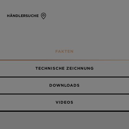
Stone
Bronze
HÄNDLERSUCHE
Silverstone
Magnolia
FAKTEN
Polaris
Day
TECHNISCHE ZEICHNUNG
Berry
DOWNLOADS
Dusk
Night
VIDEOS
Twilight
Ivy