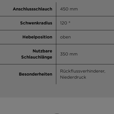
Nero
Anschlussschlauch
450 mm
Onyx
Schwenkradius
120 °
Asphalt
Hebelposition
oben
Croma
Nutzbare
350 mm
Schlauchlänge
Rückflussverhinderer,
Besonderheiten
Niederdruck