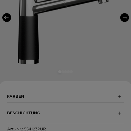
FARBEN
Puro
BESCHICHTUNG
Magma
Art.-Nr.: 554123PUR
Teilbeschichtet