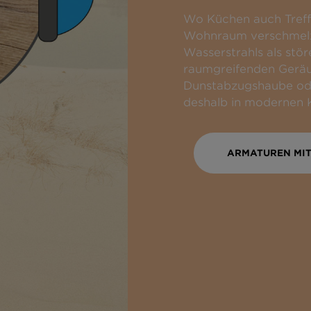
Wo Küchen auch Treffp
Wohnraum verschmelze
Wasserstrahls als st
raumgreifenden Geräu
Dunstabzugshaube oder
deshalb in modernen 
ARMATUREN MIT