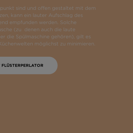
unkt sind und offen gestaltet mit dem
ΕΛΛΆΔΑ
n, kann ein lauter Aufschlag des
örend empfunden werden. Solche
sche (zu denen auch die laute
 die Spülmaschine gehören), gilt es
Küchenwelten möglichst zu minimieren.
 FLÜSTERPERLATOR