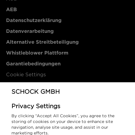
AEB
Datenschutzerklärung
Datenverarbeitung
Alternative Streitbeteiligung
Whistleblower Plattform
Garantiebedingungen
Cookie Settings
Kontakt
SCHOCK GMBH
Privacy Settings
Schock GmbH
By clicking “Accept All Cookies”, you agree to the
Hofbauerstraße 1
storing of cookies on your device to enhance site
94209 Regen
navigation, analyse site usage, and assist in our
marketing efforts.