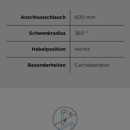
Ivy
Nero
Anschlussschlauch
600 mm
Onyx
Schwenkradius
360 °
Asphalt
Hebelposition
rechts
Croma
Besonderheiten
Cachéperlator