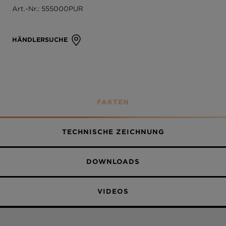
Art.-Nr.: 555000PUR
Teilbeschichtet
Stone
Bronze
HÄNDLERSUCHE
Silverstone
Magnolia
FAKTEN
Polaris
Day
TECHNISCHE ZEICHNUNG
Berry
DOWNLOADS
Dusk
Night
VIDEOS
Twilight