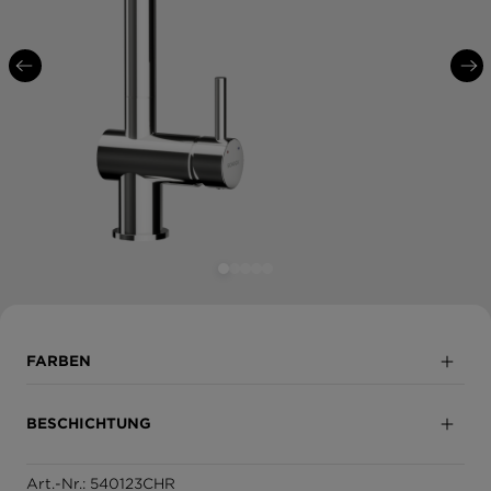
FARBEN
Chrom
BESCHICHTUNG
Puro
Art.-Nr.: 540123CHR
Vollbeschichtet