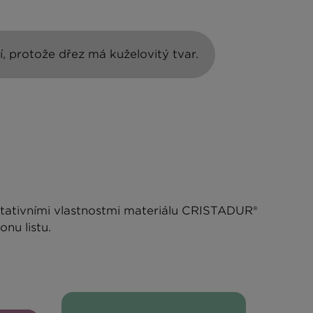
, protože dřez má kuželovitý tvar.
itativními vlastnostmi materiálu CRISTADUR®
nu listu.