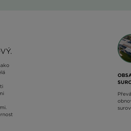
VÝ.
jako
ělá
OBSA
SUR
ti
mi
Převá
obnov
mi.
surov
ornost