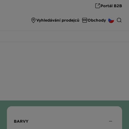
Portál B2B
Vyhledávání prodejců
Obchody
SPARE PARTS & ACCESSORIES
INTERNATIONAL
spare parts & accessories from SCHOCK
DEUTSCHLAND
THE ULTIMATE SINK
High end carbon fibre sinks from SCHOCK
ÖSTERREICH
ČESKO
SLOVENSKO
BARVY
UNITED KINGDOM