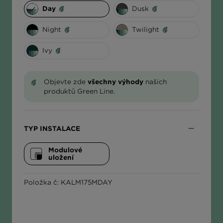
Dusk
Day
ΕΛΛΆΔΑ
Night
Twilight
Ivy
Objevte zde
všechny výhody
našich
produktů Green Line.
TYP INSTALACE
Modulové
uložení
Položka č: KALM175MDAY