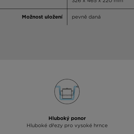
326 x 465 x 220 mm
Možnost uložení
pevně daná
Hluboký ponor
Hluboké dřezy pro vysoké hrnce