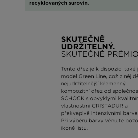
recyklovaných surovin.
SKUTEČNĚ
UDRŽITELNÝ.
SKUTEČNĚ PRÉMIO
Tento dřez je k dispozici také 
model Green Line, což z něj d
nejudržitelnější křemenný
kompozitní dřez od společnos
SCHOCK s obvyklými kvalitní
vlastnostmi CRISTADUR a
překvapivě intenzivními barva
Při výběru barvy věnujte poz
ikoně listu.