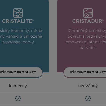
CRISTALITE®
CRISTADUR®
asický kamenný, mírně
Chráněný prémiov
ný vzhled a přirozeně
povrch s hedvábn
vypadající barvy.
omakem a intenzivn
barvami.
VŠECHNY PRODUKTY
VŠECHNY PRODUKT
kamenný
hedvábný