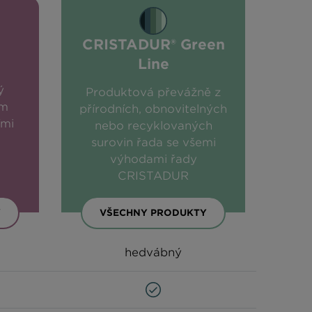
CRISTADUR® Green
Line
ý
Produktová převážně z
ým
přírodních, obnovitelných
ími
nebo recyklovaných
surovin řada se všemi
výhodami řady
CRISTADUR
Y
VŠECHNY PRODUKTY
hedvábný