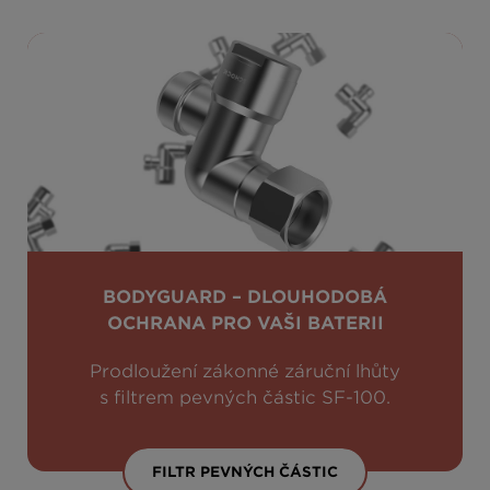
BODYGUARD – DLOUHODOBÁ
OCHRANA PRO VAŠI BATERII
Prodloužení zákonné záruční lhůty
s filtrem pevných částic SF-100.
FILTR PEVNÝCH ČÁSTIC