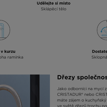
Udělejte si místo
Sklápěcí tělo
v kurzu
Dostate
oha ramínka
Sklopná
Dřezy společno
Jako odborníci na mycí z
CRISTADUR® nebo CRISTAL
máte zájem o kuchyňský d
ve světě dřezů trochu po