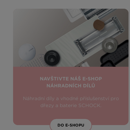
NAVŠTIVTE NÁŠ E-SHOP
NÁHRADNÍCH DÍLŮ
Náhradní díly a vhodné příslušenství pro
dřezy a baterie SCHOCK.
DO E-SHOPU