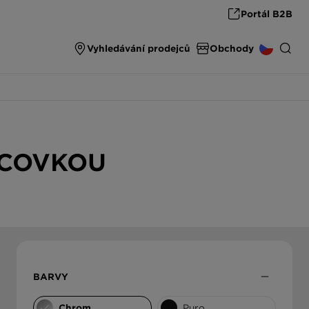
Portál B2B
Vyhledávání prodejců
Obchody
SPARE PARTS & ACCESSORIES
INTERNATIONAL
spare parts & accessories from SCHOCK
NCOVKOU
DEUTSCHLAND
THE ULTIMATE SINK
High end carbon fibre sinks from SCHOCK
ÖSTERREICH
ČESKO
SLOVENSKO
BARVY
UNITED KINGDOM
Chrom
Puro