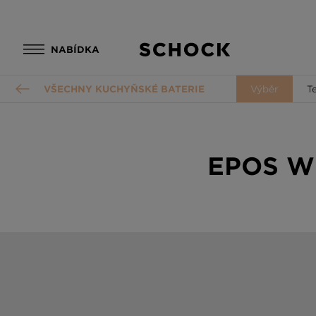
NABÍDKA
VŠECHNY KUCHYŇSKÉ BATERIE
Výběr
T
EPOS W