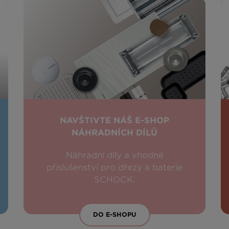
NAVŠTIVTE NÁŠ E-SHOP
NÁHRADNÍCH DÍLŮ
Náhradní díly a vhodné
příslušenství pro dřezy a baterie
SCHOCK.
DO E-SHOPU