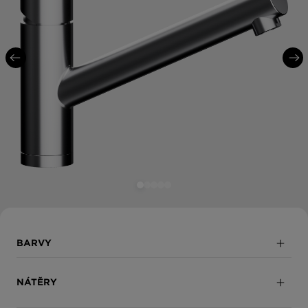
BARVY
Masivní nerezová ocel
NÁTĚRY
Puro