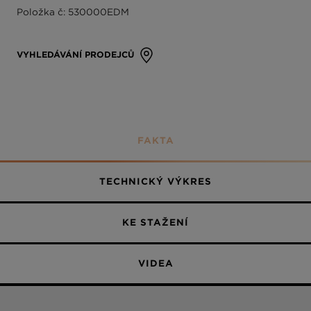
Položka č: 530000EDM
Plně potažené
VYHLEDÁVÁNÍ PRODEJCŮ
FAKTA
TECHNICKÝ VÝKRES
KE STAŽENÍ
VIDEA