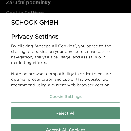
Záruční podmínky
Cookie Settings
SCHOCK GMBH
Kontakt
Privacy Settings
By clicking “Accept All Cookies”, you agree to the
SCHOCK GmbH
storing of cookies on your device to enhance site
Hofbauerstraße 1
navigation, analyse site usage, and assist in our
marketing efforts.
94209 Regen
Německo
Note on browser compatibility: In order to ensure
optimal presentation and use of this website, we
T (DE): +49 9921 600-0
recommend using a current web browser version.
T (CZ): +420 608 216 359
info@schock.de
Cookie Settings
Kontaktní formulář
Reject All
Accept All Cookies