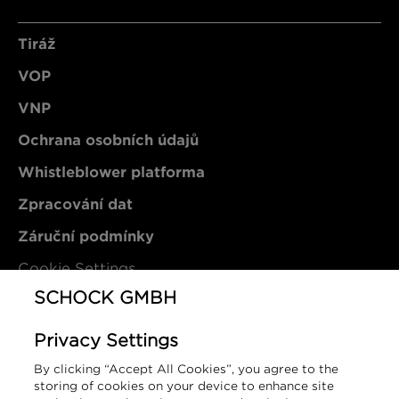
Tiráž
VOP
VNP
Ochrana osobních údajů
Whistleblower platforma
Zpracování dat
Záruční podmínky
Cookie Settings
SCHOCK GMBH
Kontakt
Privacy Settings
By clicking “Accept All Cookies”, you agree to the
SCHOCK GmbH
storing of cookies on your device to enhance site