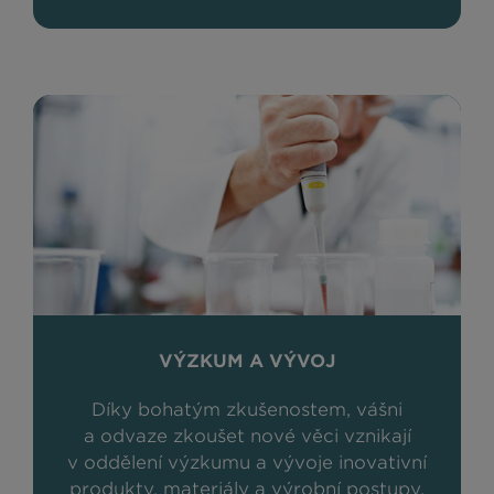
VÝZKUM A VÝVOJ
Díky bohatým zkušenostem, vášni
a odvaze zkoušet nové věci vznikají
v oddělení výzkumu a vývoje inovativní
produkty, materiály a výrobní postupy.