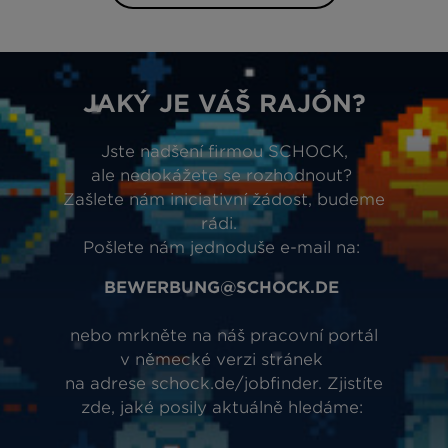
JAKÝ JE VÁŠ RAJÓN?
Jste nadšení firmou SCHOCK,
ale nedokážete se rozhodnout?
Zašlete nám iniciativní žádost, budeme
rádi.
Pošlete nám jednoduše e-mail na:
BEWERBUNG@SCHOCK.DE
nebo mrkněte na náš pracovní portál
v německé verzi stránek
na adrese schock.de/jobfinder. Zjistíte
zde, jaké posily aktuálně hledáme: